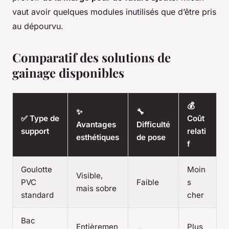
vaut avoir quelques modules inutilisés que d’être pris
au dépourvu.
Comparatif des solutions de
gainage disponibles
💰
✨
🔧
✅ Type de
Coût
Avantages
Difficulté
support
relati
esthétiques
de pose
f
Goulotte
Moin
Visible,
PVC
Faible
s
mais sobre
standard
cher
Bac
Entièremen
Plus