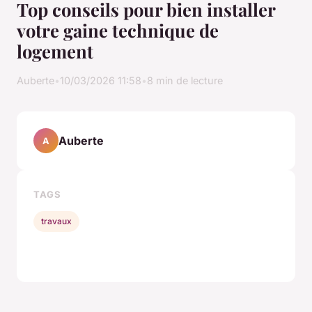
Top conseils pour bien installer
votre gaine technique de
logement
Auberte
•
10/03/2026 11:58
•
8 min de lecture
Auberte
A
TAGS
travaux