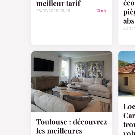
éco
meilleur tarif
piè
28/07/2026 09:26
10 min
abs
22 avr
Loc
Car
Toulouse : découvrez
tro
les meilleures
vol