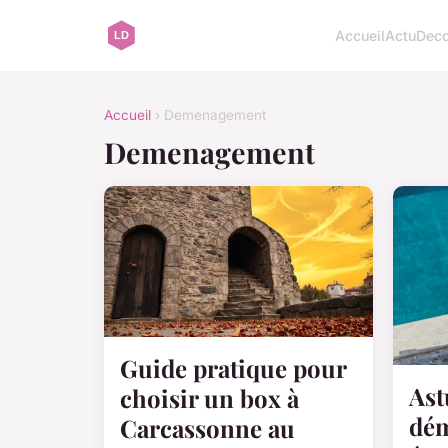
Accueil
Actu
Dec
Accueil
› Demenagement
Demenagement
Guide pratique pour
Ast
choisir un box à
dé
Carcassonne au