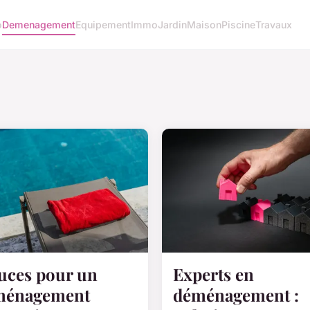
o
Demenagement
Equipement
Immo
Jardin
Maison
Piscine
Travaux
uces pour un
Experts en
ménagement
déménagement :