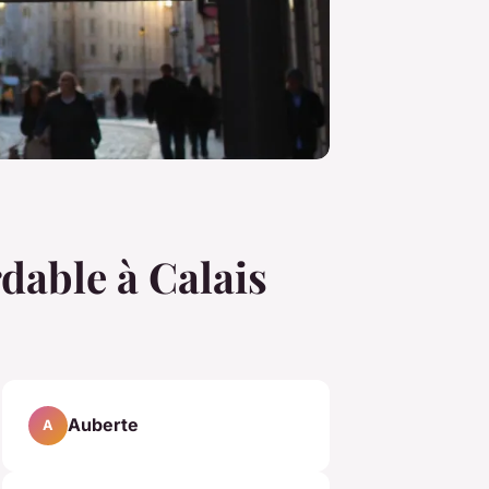
dable à Calais
Auberte
A