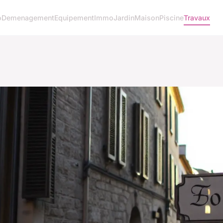
o
Demenagement
Equipement
Immo
Jardin
Maison
Piscine
Travaux