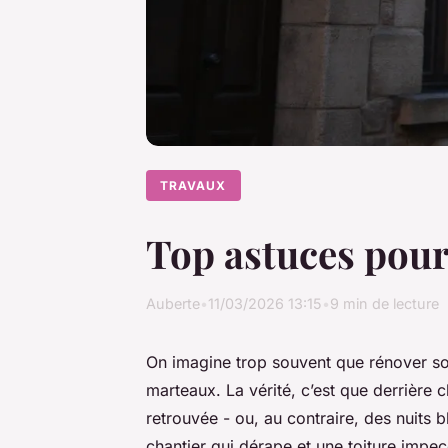
TRAVAUX
Top astuces pour
Auberte
•
11/03/2026 13:15
•
9 min de lecture
On imagine trop souvent que rénover son 
marteaux. La vérité, c’est que derrière c
retrouvée - ou, au contraire, des nuits 
chantier qui dérape et une toiture impecc