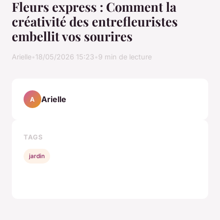
Fleurs express : Comment la
créativité des entrefleuristes
embellit vos sourires
Arielle
•
18/05/2026 15:23
•
9 min de lecture
Arielle
A
TAGS
jardin