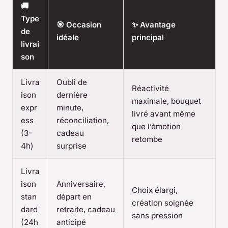
🚚
Type
🎯 Occasion
✨ Avantage
de
idéale
principal
livrai
son
Livra
Oubli de
Réactivité
ison
dernière
maximale, bouquet
expr
minute,
livré avant même
ess
réconciliation,
que l’émotion
(3-
cadeau
retombe
4h)
surprise
Livra
ison
Anniversaire,
Choix élargi,
stan
départ en
création soignée
dard
retraite, cadeau
sans pression
(24h
anticipé