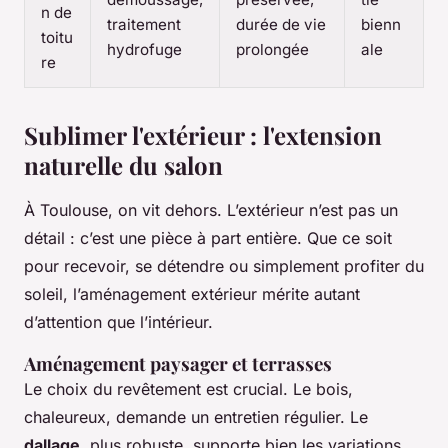
n de
traitement
durée de vie
bienn
toitu
hydrofuge
prolongée
ale
re
Sublimer l'extérieur : l'extension
naturelle du salon
À Toulouse, on vit dehors. L’extérieur n’est pas un
détail : c’est une pièce à part entière. Que ce soit
pour recevoir, se détendre ou simplement profiter du
soleil, l’aménagement extérieur mérite autant
d’attention que l’intérieur.
Aménagement paysager et terrasses
Le choix du revêtement est crucial. Le bois,
chaleureux, demande un entretien régulier. Le
dallage
, plus robuste, supporte bien les variations