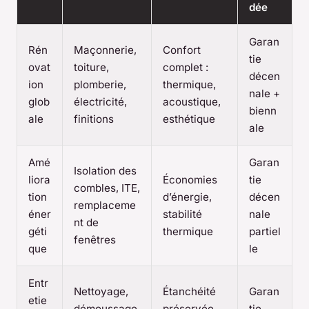
dée
Garan
Rén
Maçonnerie,
Confort
tie
ovat
toiture,
complet :
décen
ion
plomberie,
thermique,
nale +
glob
électricité,
acoustique,
bienn
ale
finitions
esthétique
ale
Amé
Garan
Isolation des
liora
Économies
tie
combles, ITE,
tion
d’énergie,
décen
remplaceme
éner
stabilité
nale
nt de
géti
thermique
partiel
fenêtres
que
le
Entr
Nettoyage,
Étanchéité
Garan
etie
démoussage,
préservée,
tie