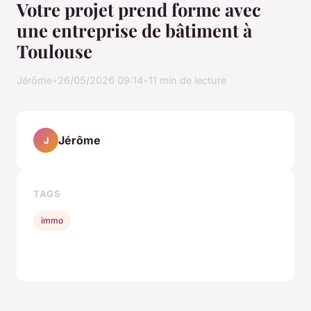
Votre projet prend forme avec
une entreprise de bâtiment à
Toulouse
Jérôme
•
26/05/2026 09:14
•
11 min de lecture
Jérôme
J
TAGS
immo