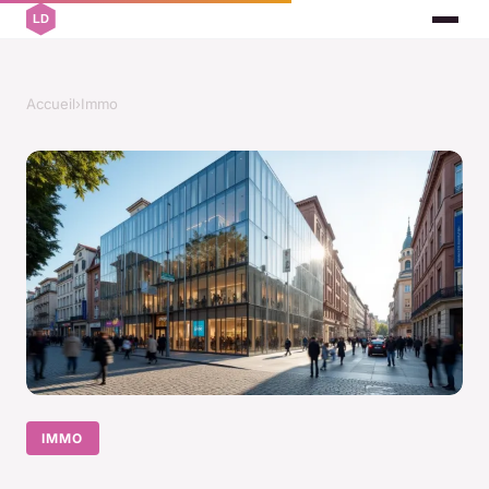
Accueil
›
Immo
IMMO