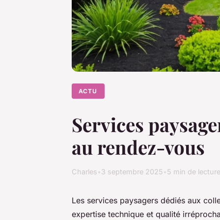
ACTU
Services paysager
au rendez-vous
Charles
•
3 septembre 2025
•
5 min de lectur
Les services paysagers dédiés aux collec
expertise technique et qualité irréproch