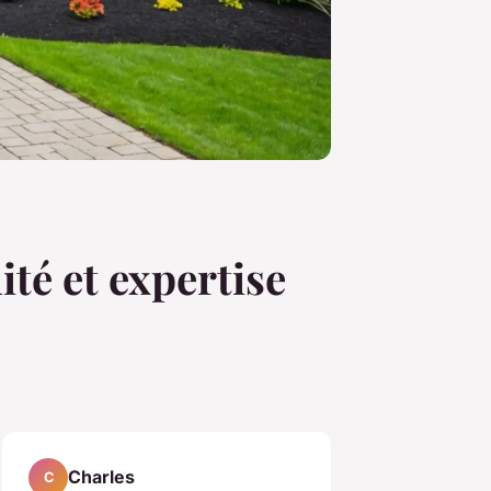
ité et expertise
Charles
C