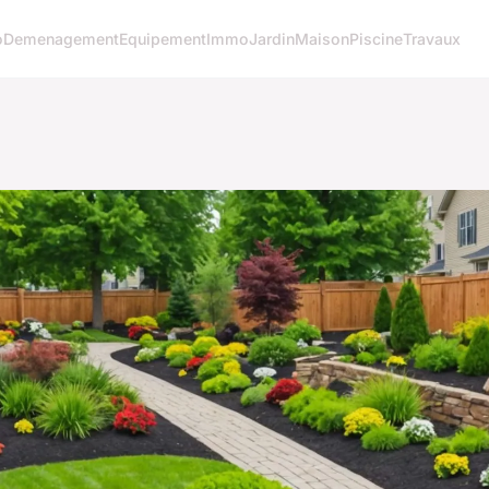
o
Demenagement
Equipement
Immo
Jardin
Maison
Piscine
Travaux