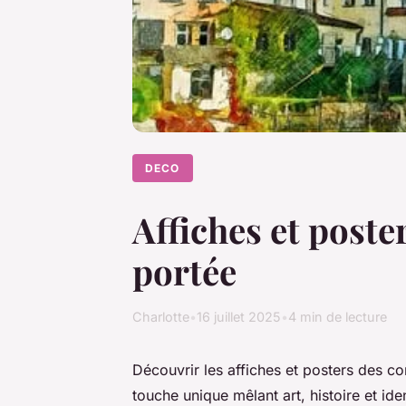
DECO
Affiches et poste
portée
Charlotte
•
16 juillet 2025
•
4 min de lecture
Découvrir les affiches et posters des co
touche unique mêlant art, histoire et ide