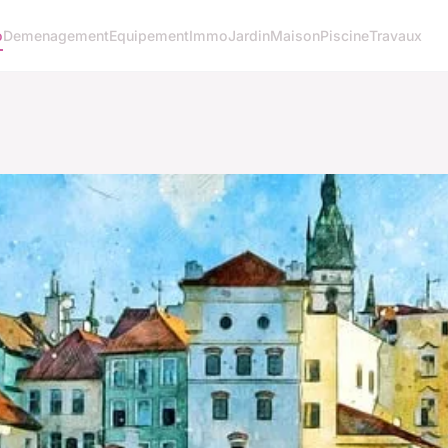
o
Demenagement
Equipement
Immo
Jardin
Maison
Piscine
Travaux