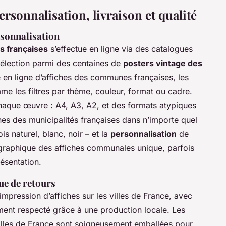
ersonnalisation, livraison et qualité
rsonnalisation
es françaises
s’effectue en ligne via des catalogues
a sélection parmi des centaines de
posters vintage des
e en ligne d’affiches des communes françaises, les
comme les filtres par thème, couleur, format ou cadre.
haque œuvre : A4, A3, A2, et des formats atypiques
ches des municipalités françaises dans n’importe quel
s naturel, blanc, noir – et la
personnalisation
de
graphique des affiches communales unique, parfois
ésentation.
que de retours
’impression d’affiches sur les villes de France, avec
ment respecté grâce à une production locale. Les
villes de France sont soigneusement emballées pour